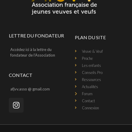
LETTRE DU FONDATEUR
PLAN DU SITE
Accédez ici à la lettre du
Veuve & Veuf
fondateur de l’Association
Proche
Les enfants
Conseils Pro
CONTACT
Ressources
Actualités
afjvv.asso @ gmail.com
Forum
Contact
Connexion