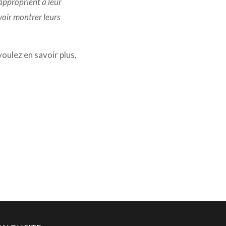
éapproprient à leur
voir montrer leurs
voulez en savoir plus,