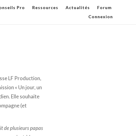
onseils Pro
Ressources
Actualités
Forum
Connexion
esse LF Production,
ission « Un jour, un
dien. Elle souhaite
compagne (et
it de plusieurs papas