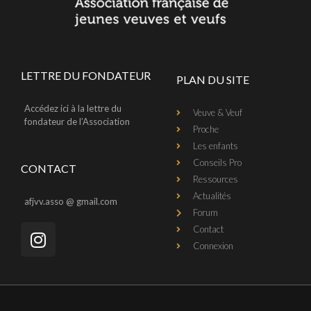
LETTRE DU FONDATEUR
PLAN DU SITE
Accédez ici à la lettre du
Veuve & Veuf
fondateur de l’Association
Proche
Les enfants
Conseils Pro
CONTACT
Ressources
Actualités
afjvv.asso @ gmail.com
Forum
Contact
Connexion