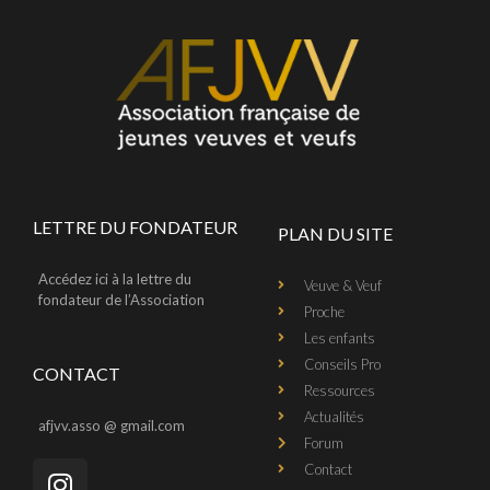
LETTRE DU FONDATEUR
PLAN DU SITE
Accédez ici à la lettre du
Veuve & Veuf
fondateur de l’Association
Proche
Les enfants
Conseils Pro
CONTACT
Ressources
Actualités
afjvv.asso @ gmail.com
Forum
Contact