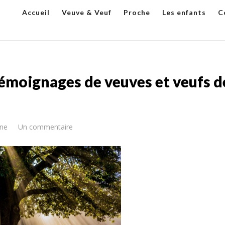
Accueil
Veuve & Veuf
Proche
Les enfants
C
témoignages de veuves et veufs d
ne
Un commentaire