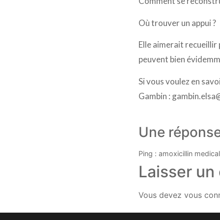
Comment se reconstrui
Où trouver un appui ?
Elle aimerait recueill
peuvent bien évidemme
Si vous voulez en savo
Gambin :
gambin.elsa@
Une répons
Ping :
amoxicillin medic
Laisser un
Vous devez
vous con