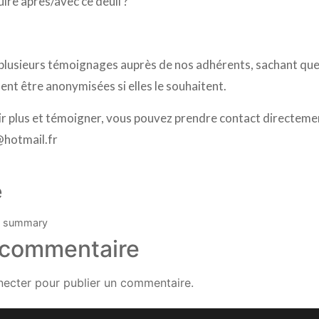
re après/avec ce deuil ?
ir plusieurs témoignages auprès de nos adhérents, sachant qu
nt être anonymisées si elles le souhaitent.
ir plus et témoigner, vous pouvez prendre contact directemen
hotmail.fr
e
al summary
 commentaire
necter
pour publier un commentaire.