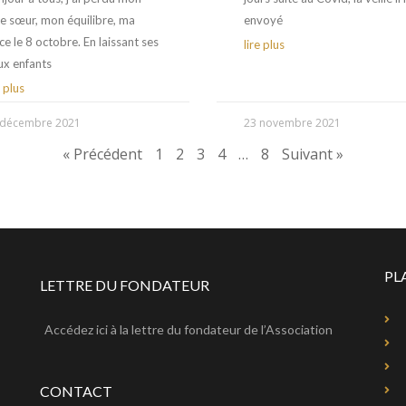
e sœur, mon équilibre, ma
envoyé
ce le 8 octobre. En laissant ses
lire plus
ux enfants
e plus
 décembre 2021
23 novembre 2021
« Précédent
1
2
3
4
…
8
Suivant »
PL
LETTRE DU FONDATEUR
Accédez ici à la lettre du fondateur de l’Association
CONTACT