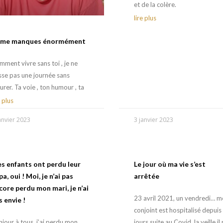
et de la colère.
lire plus
 me manques énormément
ment vivre sans toi , je ne
se pas une journée sans
urer. Ta voie , ton humour , ta
e plus
anvier 2023
3 janvier 2023
s enfants ont perdu leur
Le jour où ma vie s’est
a, oui ! Moi, je n’ai pas
arrêtée
core perdu mon mari, je n’ai
23 avril 2021, un vendredi… 
s envie !
conjoint est hospitalisé depuis
jour à tous, j’ai perdu mon
jours suite au Covid, la veille il