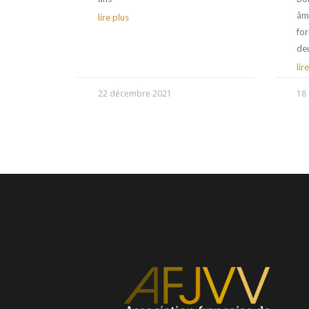
âm
lire plus
for
de
lir
22 décembre 2021
18