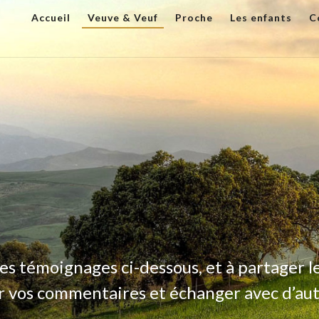
Accueil
Veuve & Veuf
Proche
Les enfants
C
es témoignages ci-dessous, et à partager le
 vos commentaires et échanger avec d’au