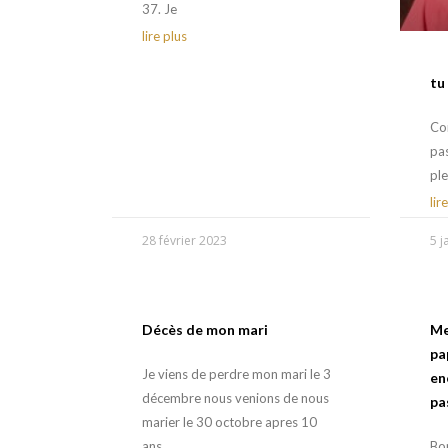
37. Je
lire plus
tu
Com
pas
ple
lir
28 février 2023
5 j
Décès de mon mari
Me
pap
Je viens de perdre mon mari le 3
en
décembre nous venions de nous
pa
marier le 30 octobre apres 10
ans
Bon