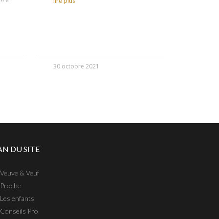
lire plus
30 octobre 2021
AN DU SITE
Veuve & Veuf
Proche
Les enfants
Conseils Pro