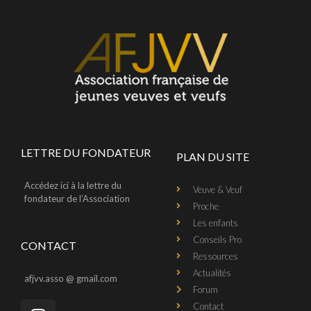
LETTRE DU FONDATEUR
PLAN DU SITE
Accédez ici à la lettre du
Veuve & Veuf
fondateur de l’Association
Proche
Les enfants
Conseils Pro
CONTACT
Ressources
Actualités
afjvv.asso @ gmail.com
Forum
Contact