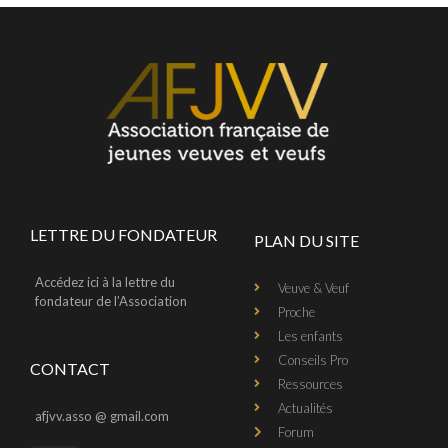
LETTRE DU FONDATEUR
PLAN DU SITE
Accédez ici à la lettre du
Veuve & Veuf
fondateur de l’Association
Proche
Les enfants
Conseils Pro
CONTACT
Ressources
Actualités
afjvv.asso @ gmail.com
Forum