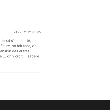
24 avril 2022 à 9h05
de 44 s’en est allé,
igure, on fait face, on
éhension des autres…
il… on y croit !! Isabelle