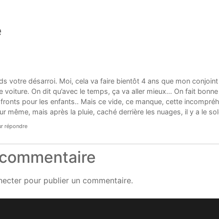
e
s votre désarroi. Moi, cela va faire bientôt 4 ans que mon conjoint 
 voiture. On dit qu’avec le temps, ça va aller mieux… On fait bonne f
s fronts pour les enfants.. Mais ce vide, ce manque, cette incompr
dur même, mais après la pluie, caché derrière les nuages, il y a le sole
r répondre
 commentaire
necter
pour publier un commentaire.