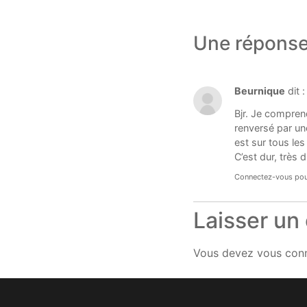
Une répons
Beurnique
dit :
Bjr. Je comprend
renversé par une
est sur tous le
C’est dur, très 
Connectez-vous pou
Laisser un
Vous devez
vous con