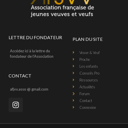
LETTRE DU FONDATEUR
PLAN DU SITE
Accédez ici à la lettre du
Veuve & Veuf
fondateur de l’Association
Proche
Les enfants
Conseils Pro
CONTACT
Ressources
Actualités
afjvv.asso @ gmail.com
Forum
Contact
Connexion