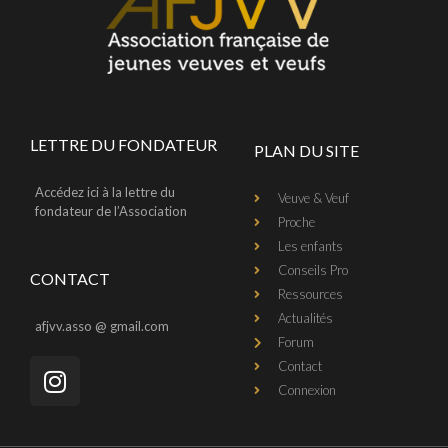
LETTRE DU FONDATEUR
PLAN DU SITE
Accédez ici à la lettre du
Veuve & Veuf
fondateur de l’Association
Proche
Les enfants
Conseils Pro
CONTACT
Ressources
Actualités
afjvv.asso @ gmail.com
Forum
Contact
Connexion