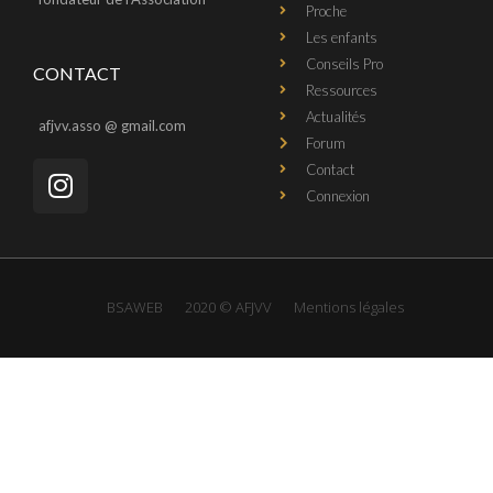
Proche
Les enfants
Conseils Pro
CONTACT
Ressources
Actualités
afjvv.asso @ gmail.com
Forum
Contact
Connexion
BSAWEB
2020 © AFJVV
Mentions légales