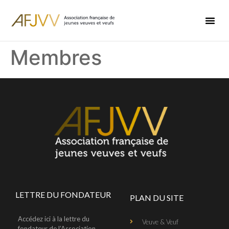
Membres
LETTRE DU FONDATEUR
PLAN DU SITE
Accédez ici à la lettre du
Veuve & Veuf
fondateur de l’Association