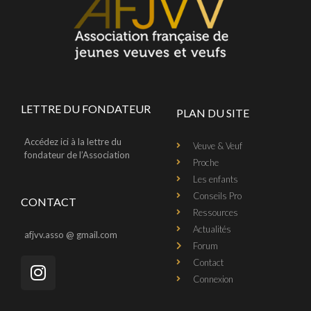
LETTRE DU FONDATEUR
PLAN DU SITE
Accédez ici à la lettre du
Veuve & Veuf
fondateur de l’Association
Proche
Les enfants
Conseils Pro
CONTACT
Ressources
Actualités
afjvv.asso @ gmail.com
Forum
Contact
Connexion