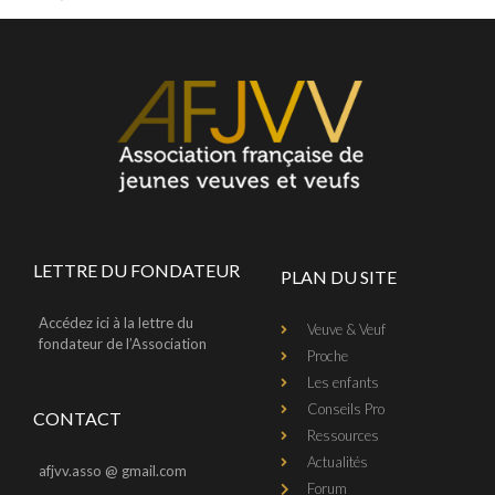
LETTRE DU FONDATEUR
PLAN DU SITE
Accédez ici à la lettre du
Veuve & Veuf
fondateur de l’Association
Proche
Les enfants
Conseils Pro
CONTACT
Ressources
Actualités
afjvv.asso @ gmail.com
Forum