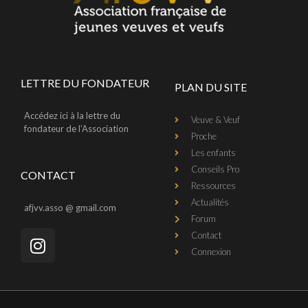
LETTRE DU FONDATEUR
PLAN DU SITE
Accédez ici à la lettre du
Veuve & Veuf
fondateur de l’Association
Proche
Les enfants
Conseils Pro
CONTACT
Ressources
Actualités
afjvv.asso @ gmail.com
Forum
Contact
Connexion