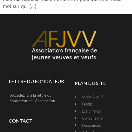
moi sur qui […]
LETTRE DU FONDATEUR
PLAN DU SITE
Accédez ici à la lettre du
Veuve & Veuf
fondateur de l’Association
Proche
Les enfants
Conseils Pro
CONTACT
Ressources