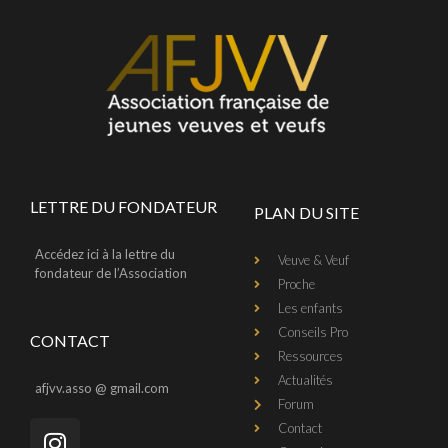
LETTRE DU FONDATEUR
PLAN DU SITE
Accédez ici à la lettre du
Veuve & Veuf
fondateur de l’Association
Proche
Les enfants
Conseils Pro
CONTACT
Ressources
Actualités
afjvv.asso @ gmail.com
Forum
Contact